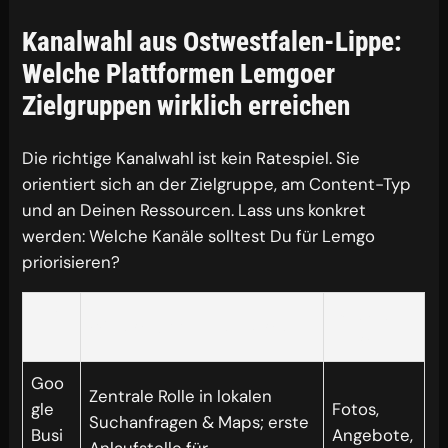
Kanalwahl aus Ostwestfalen-Lippe:
Welche Plattformen Lemgoer
Zielgruppen wirklich erreichen
Die richtige Kanalwahl ist kein Ratespiel. Sie
orientiert sich an der Zielgruppe, am Content-Typ
und an Deinen Ressourcen. Lass uns konkret
werden: Welche Kanäle solltest Du für Lemgo
priorisieren?
Kana
Bestes
Warum sinnvoll für Lemgo
l
Format
Goo
Zentrale Rolle in lokalen
gle
Fotos,
Suchanfragen & Maps; erste
Busi
Angebote,
Anlaufstelle für