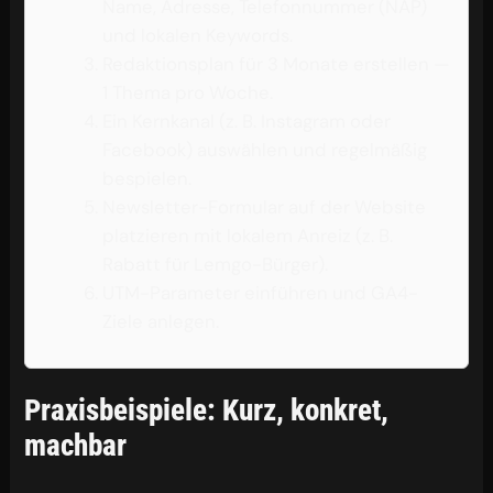
Name, Adresse, Telefonnummer (NAP)
und lokalen Keywords.
Redaktionsplan für 3 Monate erstellen —
1 Thema pro Woche.
Ein Kernkanal (z. B. Instagram oder
Facebook) auswählen und regelmäßig
bespielen.
Newsletter-Formular auf der Website
platzieren mit lokalem Anreiz (z. B.
Rabatt für Lemgo-Bürger).
UTM-Parameter einführen und GA4-
Ziele anlegen.
Praxisbeispiele: Kurz, konkret,
machbar