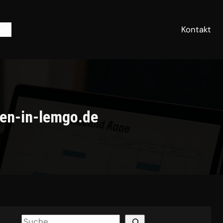
sum
Kontakt
ben-in-lemgo.de
S