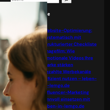
e
a
Neue Blogbeiträge
r
c
Website-Optimierung:
h
Systematisch mit
strukturierter Checkliste
Imagefilm: Wie
emotionale Videos Ihre
Marke stärken
Bezahlte Werbekanäle
effizient nutzen – leben-
in-lemgo.de
Influencer-Marketing
sinnvoll einsetzen mit
leben-in-lemgo.de