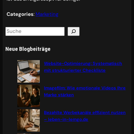
Categories
:
Marketing
S
e
a
Neue Blogbeiträge
r
c
Website-Optimierung: Systematisch
h
mit strukturierter Checkliste
Imagefilm: Wie emotionale Videos Ihre
Marke stärken
Bezahlte Werbekanäle effizient nutzen
– leben-in-lemgo.de